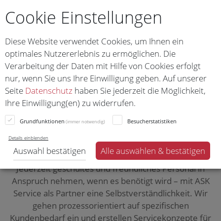
030 / 306 978 40
Cookie Einstellungen
Kontakt über WhatsApp aufnehmen
Diese Website verwendet Cookies, um Ihnen ein
030 / 306 978 40
optimales Nutzererlebnis zu ermöglichen. Die
Verarbeitung der Daten mit Hilfe von Cookies erfolgt
nur, wenn Sie uns Ihre Einwilligung geben.
Auf unserer
Dienstleistungen für alle
Seite
Datenschutz
haben Sie jederzeit die Möglichkeit,
Ihre Einwilligung(en) zu widerrufen.
Belange
Grundfunktionen
Besucherstatistiken
(immer notwendig)
Not am Mann? Lassen Sie uns mal ran.
Auswahl bestätigen
Alle auswählen & bestätigen
Jederzeit geschultes und freundliches Personal in
Anspruch nehmen, wenn es benötigt wird – mit ASK
Service als Partner eine Selbstverständlichkeit. Wir
gehen prozessorientiert auf spezifischen
Kundenbedarf ein und erstellen Servicekonzepte für